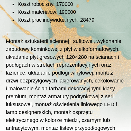
Koszt robocizny: 170000
Koszt materiałów: 190000
Koszt prac indywidualnych: 28479
Montaż sztukaterii ściennej i sufitowej, wykonanie
zabudowy kominkowej z płyt wielkoformatowych,
układanie płyt gresowych 120×280 na ścianach i
podłogach w strefach reprezentacyjnych oraz
łazience, układanie podłogi winylowej, montaż
drzwi bezprzylgowych lakierowanych, cekolowanie
i malowanie ścian farbami dekoracyjnymi klasy
premium, montaż armatury podtynkowej z serii
luksusowej, montaż oświetlenia liniowego LED i
lamp designerskich, montaż osprzętu
elektrycznego w kolorze miedzi, czarnym lub
antracytowym, montaż listew przypodłogowych