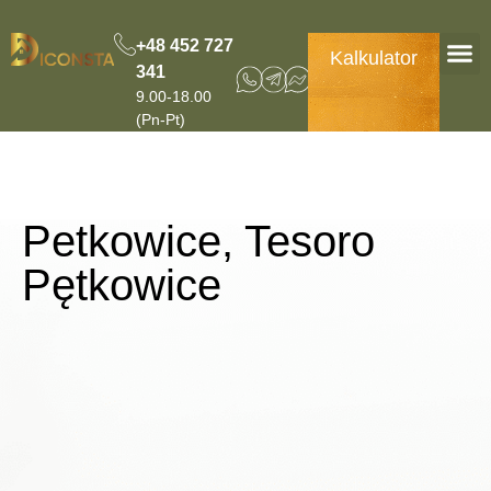
+48 452 727
Kalkulator
341
Dodatkowe us
9.00-18.00
(Pn-Pt)
Petkowice, Tesoro
Pętkowice