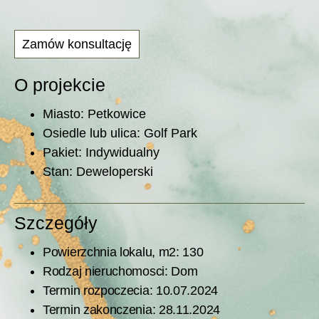
Zamów konsultację
O projekcie
Miasto: Petkowice
Osiedle lub ulica: Golf Park
Pakiet: Indywidualny
Stan: Deweloperski
Szczegóły
Powierzchnia lokalu, m2: 130
Rodzaj nieruchomosci: Dom
Termin rozpoczecia: 10.07.2024
Termin zakonczenia: 28.11.2024