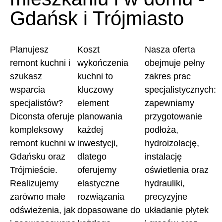
Gdańsk i Trójmiasto
Planujesz
Koszt
Nasza oferta
remont kuchni i
wykończenia
obejmuje pełny
szukasz
kuchni to
zakres prac
wsparcia
kluczowy
specjalistycznych:
specjalistów?
element
zapewniamy
Diconsta oferuje
planowania
przygotowanie
kompleksowy
każdej
podłoża,
remont kuchni w
inwestycji,
hydroizolację,
Gdańsku oraz
dlatego
instalację
Trójmieście.
oferujemy
oświetlenia oraz
Realizujemy
elastyczne
hydrauliki,
zarówno małe
rozwiązania
precyzyjne
odświeżenia, jak
dopasowane do
układanie płytek