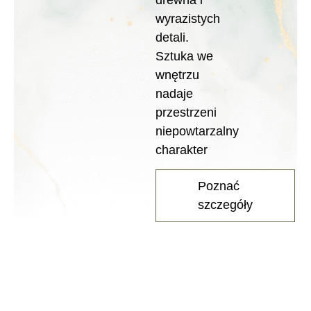
Opacka
Inpro
wyrazistych
Bramińskiego
Stan:
detali.
Kęblowo
Deweloperski
Sztuka we
Stan:
Stan:
Deweloperski
wnętrzu
Deweloperski
nadaje
przestrzeni
niepowtarzalny
charakter
Poznać
szczegóły