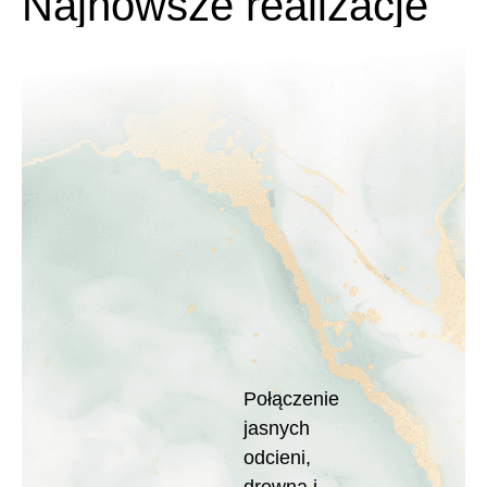
Najnowsze realizacje
Residence
III
Tesoro
Pętkowice
Stan:
Deweloperski
Stan: Deweloperski
Połączenie
jasnych
Invest
odcieni,
Komfort
drewna i