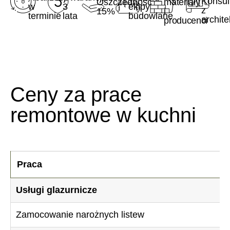
Konsul
Oszczędność
materiały
w
3
ekipy
z
15%
i
terminie
lata
budowlane
archit
producenci
Ceny za prace
remontowe w kuchni
Praca
Usługi glazurnicze
Zamocowanie narożnych listew