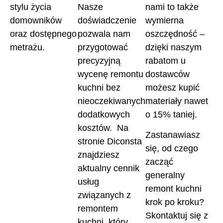
stylu życia
Nasze
nami to także
domowników
doświadczenie
wymierna
oraz dostępnego
pozwala nam
oszczędność –
metrażu.
przygotować
dzięki naszym
precyzyjną
rabatom u
wycenę remontu
dostawców
kuchni bez
możesz kupić
nieoczekiwanych
materiały nawet
dodatkowych
o 15% taniej.
kosztów. Na
Zastanawiasz
stronie Diconsta
się, od czego
znajdziesz
zacząć
aktualny cennik
generalny
usług
remont kuchni
związanych z
krok po kroku?
remontem
Skontaktuj się z
kuchni, który