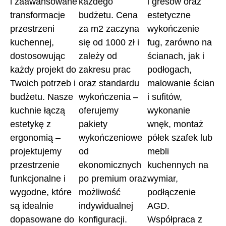
i zaawansowane
każdego
i gresów oraz
transformacje
budżetu. Cena
estetyczne
przestrzeni
za m2 zaczyna
wykończenie
kuchennej,
się od 1000 zł i
fug, zarówno na
dostosowując
zależy od
ścianach, jak i
każdy projekt do
zakresu prac
podłogach,
Twoich potrzeb i
oraz standardu
malowanie ścian
budżetu. Nasze
wykończenia –
i sufitów,
kuchnie łączą
oferujemy
wykonanie
estetykę z
pakiety
wnęk, montaż
ergonomią –
wykończeniowe
półek szafek lub
projektujemy
od
mebli
przestrzenie
ekonomicznych
kuchennych na
funkcjonalne i
po premium oraz
wymiar,
wygodne, które
możliwość
podłączenie
są idealnie
indywidualnej
AGD.
dopasowane do
konfiguracji.
Współpraca z