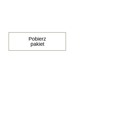
1890 zł/m2
Zobacz więcej
Pobierz
pakiet